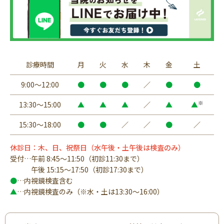
診療時間
月
火
水
木
金
土
9:00～12:00
●
●
●
／
●
●
※
13:30～15:00
▲
▲
▲
／
▲
▲
15:30～18:00
●
●
／
／
●
／
休診日：木、日、祝祭日（水午後・土午後は検査のみ）
受付…午前 8:45～11:50（初診11:30まで）
午後 15:15～17:50（初診17:30まで）
●
…内視鏡検査含む
▲
…内視鏡検査のみ（※水・土は13:30～16:00）