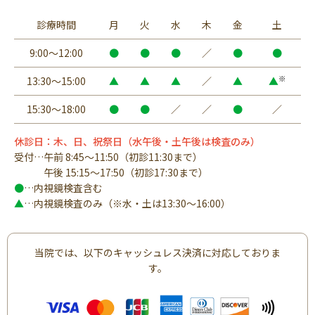
診療時間
月
火
水
木
金
土
9:00～12:00
●
●
●
／
●
●
※
13:30～15:00
▲
▲
▲
／
▲
▲
15:30～18:00
●
●
／
／
●
／
休診日：木、日、祝祭日（水午後・土午後は検査のみ）
受付…午前 8:45～11:50（初診11:30まで）
午後 15:15～17:50（初診17:30まで）
●
…内視鏡検査含む
▲
…内視鏡検査のみ（※水・土は13:30～16:00）
当院では、以下のキャッシュレス決済に対応しておりま
す。